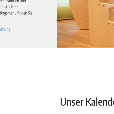
 den Familien und
ühstück mit
ttagsmenu finden Sie
rdnung
.
Unser Kalend