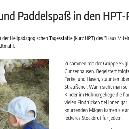
und Paddelspaß in den HPT-P
in der Heilpädagogischen Tagesstätte (kurz HPT) des “Haus Mit
Altmühl.
Zusammen mit der Gruppe S5 gi
Gunzenhausen. Begeistert folgte
Ferkel und Hasen, staunten übe
Straußenei. Wann sieht man so
Kinder im Hühnergehege die fla
vielen Eindrücken fiel ihnen gar
knurrenden Mägen kamen sie am
leckeres Stockbrot für jede:n.