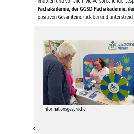
knüpfen und vor allem vielversprechende Ges
Fachakademie, der GGSD Fachakademie, der 
positiven Gesamteindruck bei und unterstreic
m Messeteam gut
Informationsgespräche