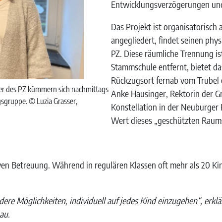
Entwicklungsverzögerungen und
Das Projekt ist organisatorisch
angegliedert, findet seinen phy
PZ. Diese räumliche Trennung i
Stammschule entfernt, bietet d
Rückzugsort fernab vom Trubel 
der des PZ kümmern sich nachmittags
Anke Hausinger, Rektorin der G
gsgruppe. © Luzia Grasser,
Konstellation in der Neuburger 
Wert dieses „geschützten Raum
siven Betreuung. Während in regulären Klassen oft mehr als 20 K
dere Möglichkeiten, individuell auf jedes Kind einzugehen“, erkl
au.